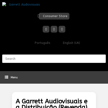
Skip
to
content
Consumer Store
Português
English (UK)
Search
for:
Menu
A Garrett Audiovisuais e
a Distribuição (Revenda)