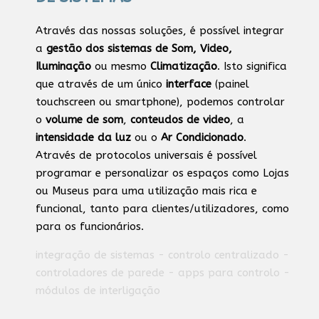
Através das nossas soluções, é possível integrar
a
gestão dos sistemas de Som, Video,
Iluminação
ou mesmo
Climatização
. Isto significa
que através de um único
interface
(painel
touchscreen ou smartphone), podemos controlar
o
volume de som
,
conteudos de video
, a
intensidade da luz
ou o
Ar Condicionado
.
Através de protocolos universais é possível
programar e personalizar os espaços como Lojas
ou Museus para uma utilização mais rica e
funcional, tanto para clientes/utilizadores, como
para os funcionários.
integração de sistemas - controlo centralizado -
controladores de parede - apps para controlo -
módulos de interligação