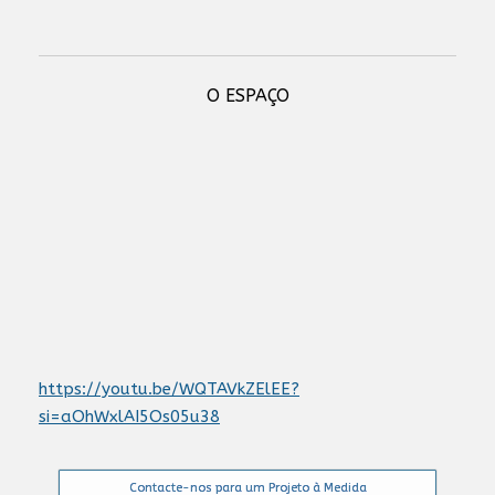
O ESPAÇO
https://youtu.be/WQTAVkZElEE?
si=aOhWxlAI5Os05u38
Contacte-nos para um Projeto à Medida