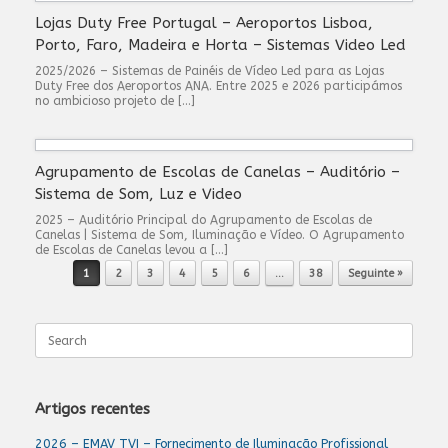
Lojas Duty Free Portugal – Aeroportos Lisboa,
Porto, Faro, Madeira e Horta – Sistemas Video Led
2025/2026 – Sistemas de Painéis de Vídeo Led para as Lojas
Duty Free dos Aeroportos ANA. Entre 2025 e 2026 participámos
no ambicioso projeto de […]
Agrupamento de Escolas de Canelas – Auditório –
Sistema de Som, Luz e Video
2025 – Auditório Principal do Agrupamento de Escolas de
Canelas | Sistema de Som, Iluminação e Vídeo. O Agrupamento
de Escolas de Canelas levou a […]
Post navigation
1
2
3
4
5
6
…
38
Seguinte »
Search
for:
Artigos recentes
2026 – EMAV TVI – Fornecimento de Iluminação Profissional