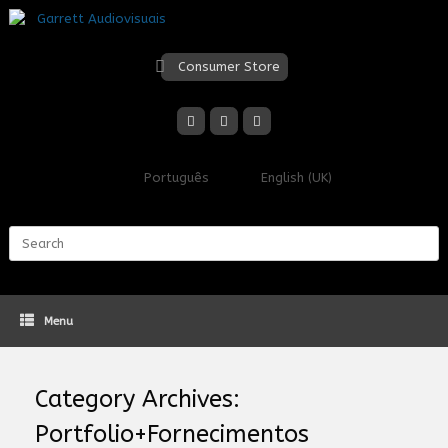
Skip
to
content
Consumer Store
Português
English (UK)
Search
for:
Menu
Category Archives:
Portfolio+Fornecimentos