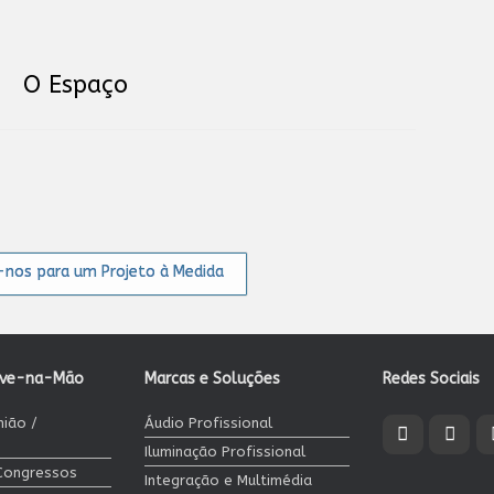
O Espaço
nos para um Projeto à Medida
ave-na-Mão
Marcas e Soluções
Redes Sociais
nião /
Áudio Profissional
Iluminação Profissional
 Congressos
Integração e Multimédia