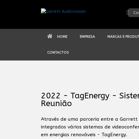
Skip
to
Co
content
HOME
EMPRESA
MARCAS E PRODU
CONTACTOS
2022 - TagEnergy - Siste
Reunião
Através de uma parceria entre a Garrett
integrados vários sistemas de videoconfe
em energias renováveis - TagEnergy.