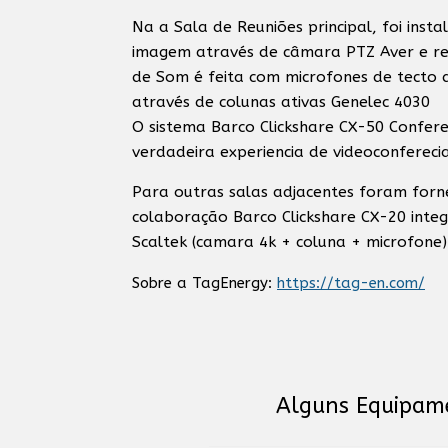
Na a Sala de Reuniões principal, foi ins
imagem através de câmara PTZ Aver e r
de Som é feita com microfones de tecto d
através de colunas ativas Genelec 4030
O sistema Barco Clickshare CX-50 Confer
verdadeira experiencia de videoconfereci
Para outras salas adjacentes foram forne
colaboração Barco Clickshare CX-20 inte
Scaltek (camara 4k + coluna + microfone)
Sobre a TagEnergy:
https://tag-en.com/
Alguns Equipame