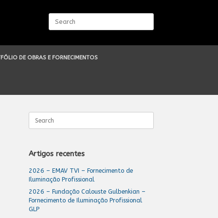
Search
for:
FÓLIO DE OBRAS E FORNECIMENTOS
Search
for:
Artigos recentes
2026 – EMAV TVI – Fornecimento de
Iluminação Profissional
2026 – Fundação Calouste Gulbenkian –
Fornecimento de Iluminação Profissional
GLP