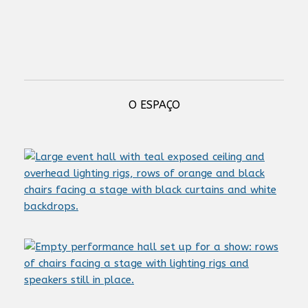
Next StageLift NSL 5 dc
O ESPAÇO