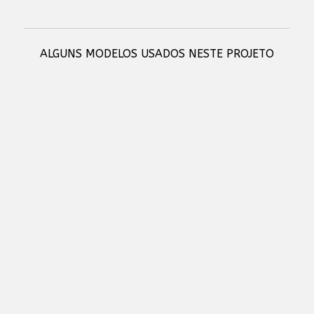
ALGUNS MODELOS USADOS NESTE PROJETO
RCF SUB 808-AS - HIGH-PERFORMANCE ACTIVE SUBWOOFER
RCF SUB 9019-AS - HIGH POWER 19" ACTIVE SUBWOOFER
RCF HDL 26-A - ACTIVE TWO WAY LINE ARRAY MODULE
RCF KX 515-A - HIGH-PERFORMANCE 2-WAY POINT-SOURCE ACTIVE
SPEAKER