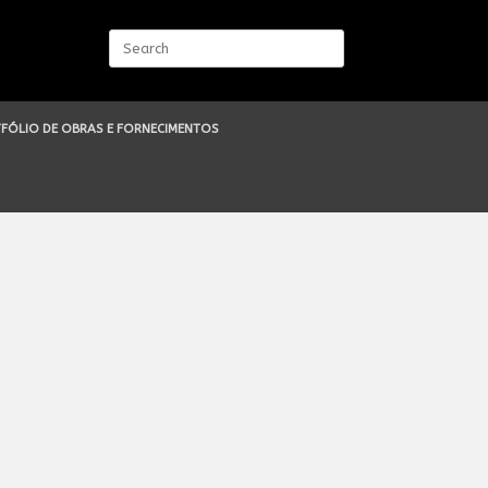
Search
for:
FÓLIO DE OBRAS E FORNECIMENTOS
loja ou ponto de venda, tendo por
s.