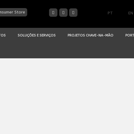
nsumer Store
PT
EN
TOS
SOLUÇÕES E SERVIÇOS
PROJETOS CHAVE-NA-MÃO
PORT
IGITAL
e Comunicação
, indicada para qualquer montra/vitrina de 
 LED; LED Walls, video-walls; ecrãs interativos; entre outro