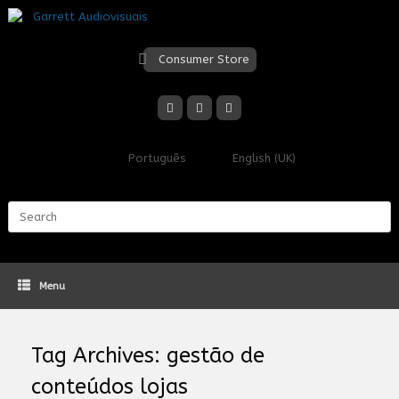
Skip
to
content
Consumer Store
Português
English (UK)
Search
for:
Menu
Tag Archives:
gestão de
conteúdos lojas