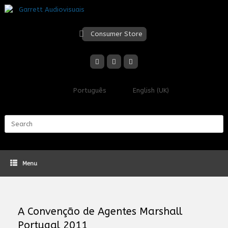
Skip
to
content
Consumer Store
Português
English (UK)
Search
for:
Menu
A Convenção de Agentes Marshall
Portugal 2011