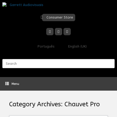
Skip
to
content
Consumer Store
Português
English (UK)
Search
for:
Menu
Category Archives:
Chauvet Pro