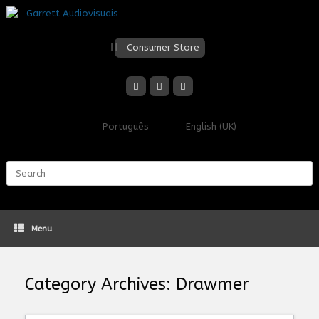
Skip
to
content
Consumer Store
Português
English (UK)
Search
for:
Menu
Category Archives:
Drawmer