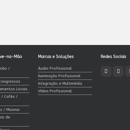
ave-na-Mão
Marcas e Soluções
Redes Sociais
nião /
Áudio Profissional
Iluminação Profissional
 Congressos
Integração e Multimédia
jamentos Locais
Vídeo Profissional
 / Cafés /
cas / Museus
las de