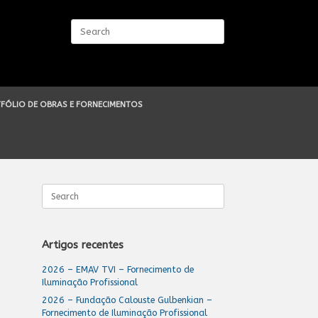
Search
for:
FÓLIO DE OBRAS E FORNECIMENTOS
Search
for:
Artigos recentes
2026 – EMAV TVI – Fornecimento de
Iluminação Profissional
2026 – Fundação Calouste Gulbenkian –
Fornecimento de Iluminação Profissional