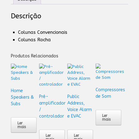
Descrição
Colunas Convencionais
Colunas Rocha
Produtos Relacionados
Compressores
Home
de Som
Pré-
Public
Speakers &
amplificador
Address,
Subs
/
Voice Alarm
controlador
e EVAC
Ler
mais
Ler
mais
Ler
Ler