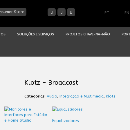
nsumer Store
PT
EN
TOS
SOLUÇÕES E SERVIÇOS
PROJETOS CHAVE-NA-MÃO
PORT
Klotz – Broadcast
Categorias:
Audio
,
Integração e Multimedia
,
Klotz
Equalizadores