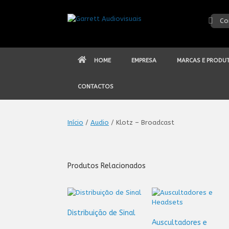
Skip
to
Co
content
HOME
EMPRESA
MARCAS E PRODU
CONTACTOS
Início
/
Audio
/ Klotz – Broadcast
Produtos Relacionados
Distribuição de Sinal
Auscultadores e