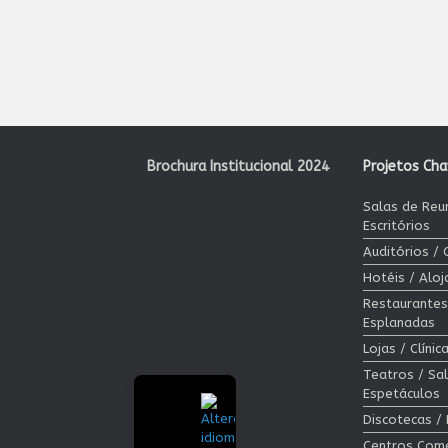
Brochura Institucional 2024
Projetos Ch
Salas de Reu
Escritórios
Auditórios /
Hotéis / Alo
Restaurantes
Esplanadas
Lojas / Clíni
Teatros / Sa
Espetáculos
Discotecas /
Centros Come