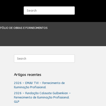
Search
for:
FÓLIO DE OBRAS E FORNECIMENTOS
Search
for:
Artigos recentes
2026 – EMAV TVI – Fornecimento de
Iluminação Profissional
2026 – Fundação Calouste Gulbenkian –
Fornecimento de Iluminação Profissional
GLP