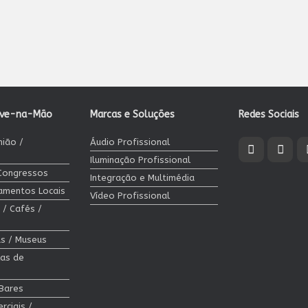
ave-na-Mão
Marcas e Soluções
Redes Sociais
nião /
Áudio Profissional
Iluminação Profissional
 Congressos
Integração e Multimédia
jamentos Locais
Vídeo Profissional
 / Cafés /
cas / Museus
las de
 Bares
rciais /