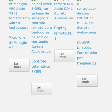
Display
remoto DD-
Microfone
1
EQLimit –
de Medição
Limitador
MS-1
Controlador
Ler
mais
por
Controle
frequências
Ler
telemático
mais
SICREL
Ler
mais
Ler
mais