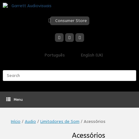
Skip
to
content
Consumer Store
Português
English (UK)
Search
for:
Menu
Início
/
Audio
/
Limitadores de Som
/ Acessórios
Acessórios