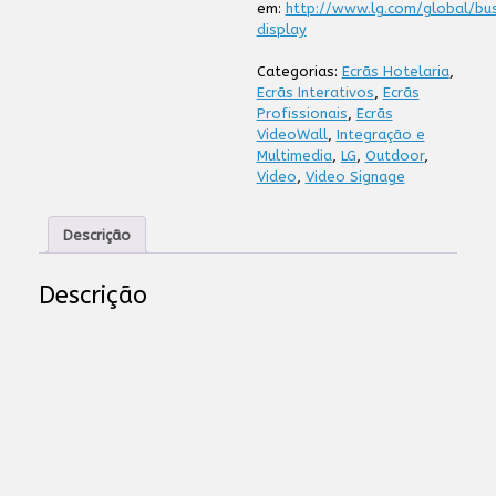
em:
http://www.lg.com/global/bu
display
Categorias:
Ecrãs Hotelaria
,
Ecrãs Interativos
,
Ecrãs
Profissionais
,
Ecrãs
VideoWall
,
Integração e
Multimedia
,
LG
,
Outdoor
,
Video
,
Video Signage
Descrição
Descrição