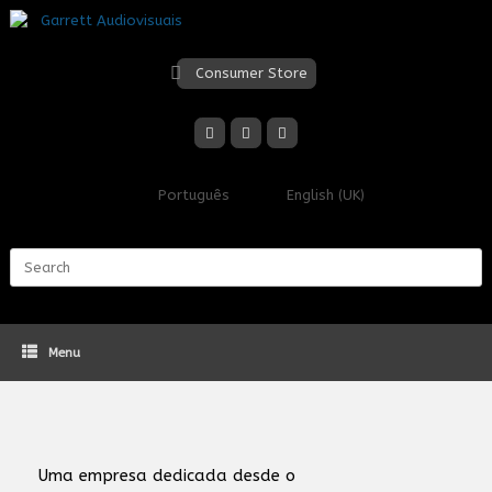
Skip
to
content
Consumer Store
Português
English (UK)
Search
for:
Menu
Uma empresa dedicada desde o