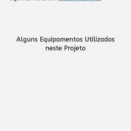
Alguns Equipamentos Utilizados
neste Projeto
Russound IC-820 - Altifalante de 8" de Alta
Performance
BLAZE PowerZone Connect 504 - Amplificador de
rede + DSP