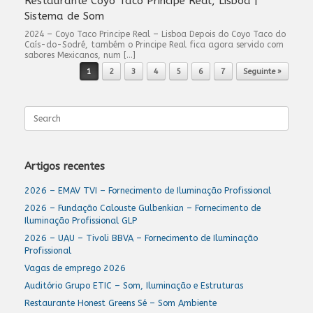
Restaurante Coyo Taco Principe Real, Lisboa |
Sistema de Som
2024 – Coyo Taco Principe Real – Lisboa Depois do Coyo Taco do
Caís-do-Sodré, também o Principe Real fica agora servido com
sabores Mexicanos, num […]
Post navigation
1
2
3
4
5
6
7
Seguinte »
Search
for:
Artigos recentes
2026 – EMAV TVI – Fornecimento de Iluminação Profissional
2026 – Fundação Calouste Gulbenkian – Fornecimento de
Iluminação Profissional GLP
2026 – UAU – Tivoli BBVA – Fornecimento de Iluminação
Profissional
Vagas de emprego 2026
Auditório Grupo ETIC – Som, Iluminação e Estruturas
Restaurante Honest Greens Sé – Som Ambiente