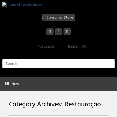
Skip
to
content
Consumer Store
Português
English (UK)
Search
for:
Menu
Category Archives:
Restauração