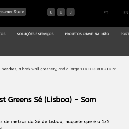
nsumer Store
PT
EN
TOS
SOLUÇÕES E SERVIÇOS
PROJETOS CHAVE-NA-MÃO
PORT
t Greens Sé (Lisboa) - Som
s de metros da Sé de Lisboa, naquele que é o 13º
l.