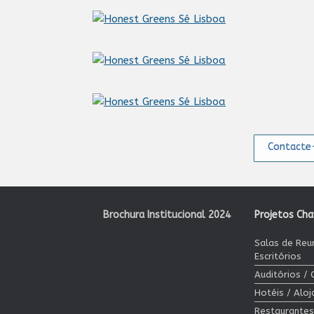
Contacte-
Brochura Institucional 2024
Projetos Ch
Salas de Reu
Escritórios
Auditórios /
Hotéis / Alo
Restaurantes