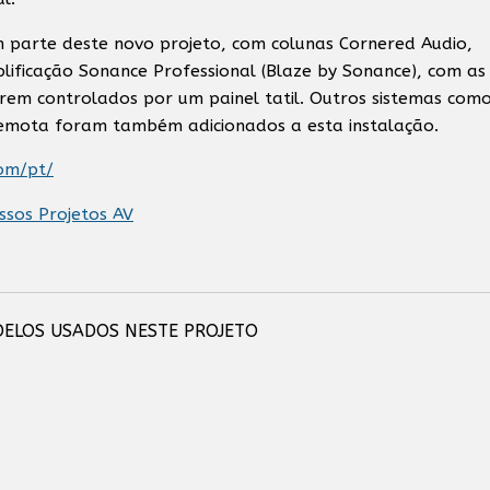
m parte deste novo projeto, com colunas Cornered Audio,
lificação Sonance Professional (Blaze by Sonance), com as
rem controlados por um painel tatil. Outros sistemas com
remota foram também adicionados a esta instalação.
om/pt/
ssos Projetos AV
ELOS USADOS NESTE PROJETO
C5TRM
Sonance Professional (BLAZE)
Sonance Professional (BLAZE