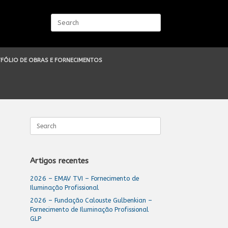
Search
for:
FÓLIO DE OBRAS E FORNECIMENTOS
Search
for:
Artigos recentes
2026 – EMAV TVI – Fornecimento de
Iluminação Profissional
2026 – Fundação Calouste Gulbenkian –
Fornecimento de Iluminação Profissional
GLP