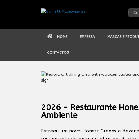
Skip
to
Co
content
HOME
EMPRESA
MARCAS E PRODU
CONTACTOS
2026 - Restaurante Hones
Ambiente
Estreou um novo Honest Greens a dezena
restaurante da marca a abrir em Portuga