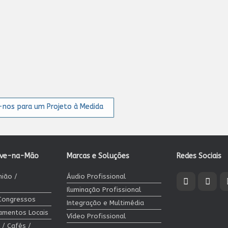
nos para um Projeto à Medida
ave-na-Mão
Marcas e Soluções
Redes Sociais
nião /
Áudio Profissional
Iluminação Profissional
 Congressos
Integração e Multimédia
jamentos Locais
Vídeo Profissional
 / Cafés /