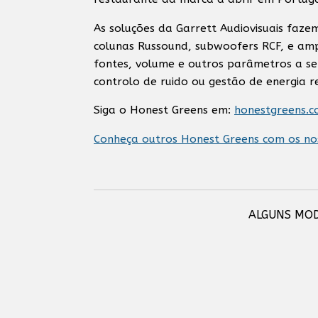
As soluções da Garrett Audiovisuais faze
colunas Russound, subwoofers RCF, e amp
fontes, volume e outros parâmetros a se
controlo de ruido ou gestão de energia 
Siga o Honest Greens em:
honestgreens.c
Conheça outros Honest Greens com os no
ALGUNS MOD
Cornered Audio C3
Cornered Audio 