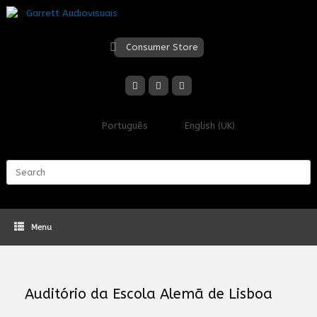
Skip
to
content
Consumer Store
Português
English (UK)
Search
for:
Menu
Auditório da Escola Alemã de Lisboa