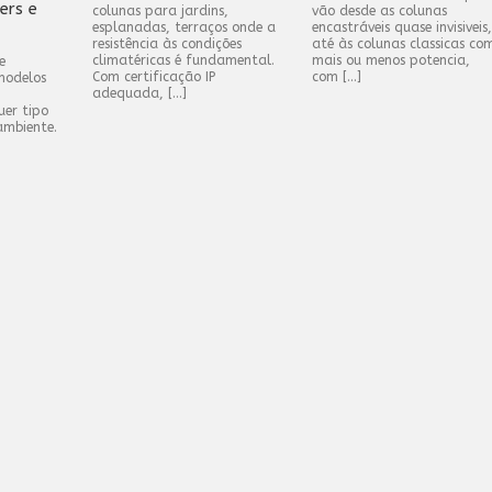
ers e
colunas para jardins,
vão desde as colunas
esplanadas, terraços onde a
encastráveis quase invisiveis,
resistência às condições
até às colunas classicas co
climatéricas é fundamental.
mais ou menos potencia,
e
Com certificação IP
com […]
modelos
adequada, […]
uer tipo
ambiente.