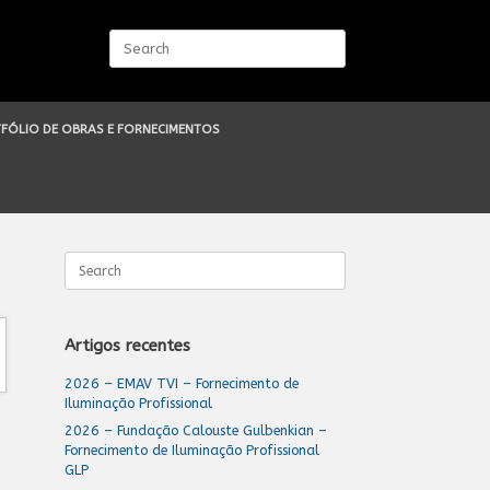
Search
for:
FÓLIO DE OBRAS E FORNECIMENTOS
Search
for:
Artigos recentes
2026 – EMAV TVI – Fornecimento de
Iluminação Profissional
2026 – Fundação Calouste Gulbenkian –
Fornecimento de Iluminação Profissional
GLP