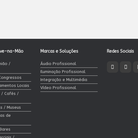
ave-na-Mão
Marcas e Soluções
Redes Sociais
nião /
Áudio Profissional
Iluminação Profissional
 Congressos
Integração e Multimédia
jamentos Locais
Vídeo Profissional
 / Cafés /
cas / Museus
las de
 Bares
rciais /