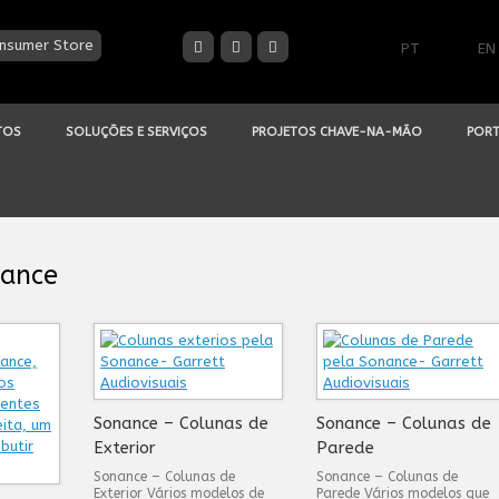
nsumer Store
PT
EN
TOS
SOLUÇÕES E SERVIÇOS
PROJETOS CHAVE-NA-MÃO
PORT
ance
Sonance – Colunas de
Sonance – Colunas de
Exterior
Parede
Sonance – Colunas de
Sonance – Colunas de
Exterior Vários modelos de
Parede Vários modelos que