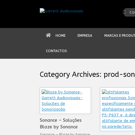
Skip
to
Co
content
HOME
EMPRESA
MARCAS E PRODU
CONTACTOS
Category Archives:
prod-son
Sonance – Soluções
Blaze by Sonance
Sonance – Blaze by Sonance