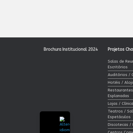
Brochura Institucional 2024
Projetos Ch
Salas de Reu
Escritórios
Auditórios /
Hotéis / Alo
Restaurantes
Esplanadas
Lojas / Clíni
Teatros / Sa
Espetáculos
Discotecas /
Centros Come