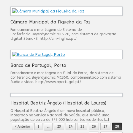
Câmara Municipal da Figueira da Foz
Fornecimento e montagem de Sistema de
Conferência Beyerdynamic MCS 20, com sistema de gravação
digital Steno-S. http://cm-figfoz.pt/
Banco de Portugal, Porto
Fornecimento e montagem na filial do Porto, de sistema de
Conferência Beyerdynamic MCS50, complementado com sistema
áudio e vídeo. http://www.bportugal.pt/
Hospital Beatriz Ângelo (Hospital de Loures)
O Hospital Beatriz Ângelo é um novo hospital público,
integrado no Serviço Nacional de Saúde, que servirá uma
população de cerca de 272.000 habitantes residentes […]
Post navigation
« Anterior
1
…
23
24
25
26
27
28