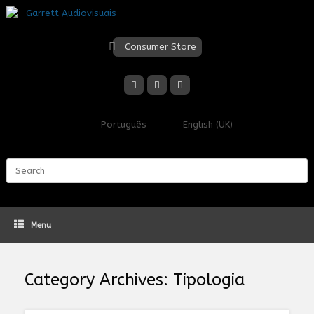
Skip
to
content
Consumer Store
Português
English (UK)
Search
for:
Menu
Category Archives:
Tipologia