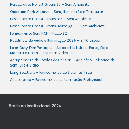
Restaurante Honest Greens Sé – Som Ambiente
Quantum Park Algarve – Som, Iluminação e Estruturas
Restaurante Honest Greens Foz – Som Ambiente
Restaurante Honest Greens Bairro Azul – Som Ambiente
Fornecimento Som RCF – Palco 22
Roadshow de Audio e Iluminação 2026 – ETIC Lisboa
Lojas Duty Free Portugal – Aeroportos Lisboa, Porto, Faro,
Madeira e Horta – Sistemas Video Led
Agrupamento de Escolas de Canelas – Auditório – Sistema de
Som, Luz e Video
Lang Solutions – Fornecimento de Sistemas Truss
Audiomatrix – Fornecimento de Iluminação Profissional
Brochura Institucional 2024