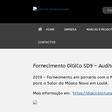
Skip
to
Co
content
HOME
EMPRESA
MARCAS E PRODU
CONTACTOS
Fornecimento DiGiCo SD9 – Audit
2019 – Fornecimento em parceria com a 
para o Solar da Música Nova em Loulé.
Mais informação em:
https://digico.biz/con