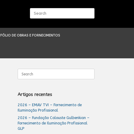
Search
for:
FÓLIO DE OBRAS E FORNECIMENTOS
Search
for:
Artigos recentes
2026 – EMAV TVI – Fornecimento de
Iluminação Profissional
2026 – Fundação Calouste Gulbenkian –
Fornecimento de Iluminação Profissional
GLP