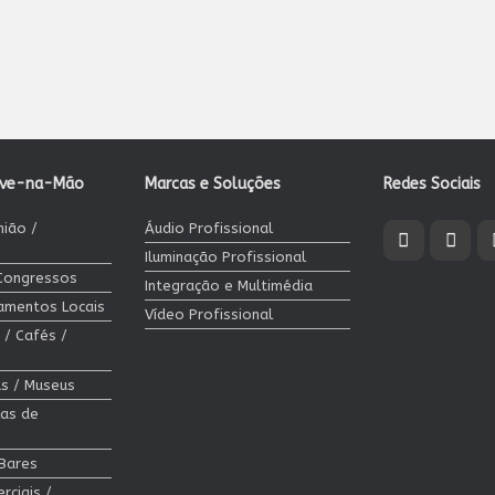
ave-na-Mão
Marcas e Soluções
Redes Sociais
nião /
Áudio Profissional
Iluminação Profissional
 Congressos
Integração e Multimédia
jamentos Locais
Vídeo Profissional
 / Cafés /
cas / Museus
las de
 Bares
rciais /