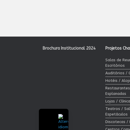
Brochura Institucional 2024
Projetos Ch
Salas de Reu
Escritórios
Auditórios /
Hotéis / Alo
Restaurantes
Esplanadas
Lojas / Clíni
Teatros / Sa
Espetáculos
Discotecas /
Centros Come