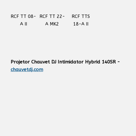
RCF TT 08-
RCF TT 22-
RCF TTS
A II
A MK2
18-A II
Projetor Chauvet DJ Intimidator Hybrid 140SR -
chauvetdj.com