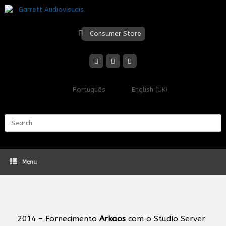
Skip
to
content
Consumer Store
Português
English (UK)
Search
for:
Menu
2014 – Fornecimento
Arkaos
com o Studio Server