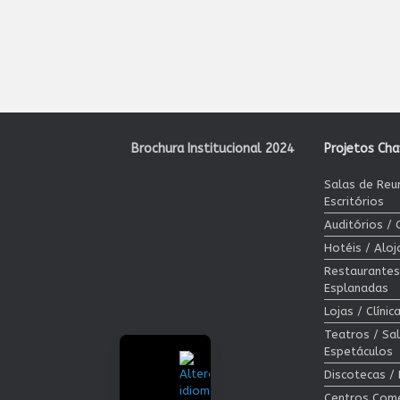
Brochura Institucional 2024
Projetos Ch
Salas de Reu
Escritórios
Auditórios /
Hotéis / Alo
Restaurantes
Esplanadas
Lojas / Clíni
Teatros / Sa
Espetáculos
Discotecas /
Centros Come