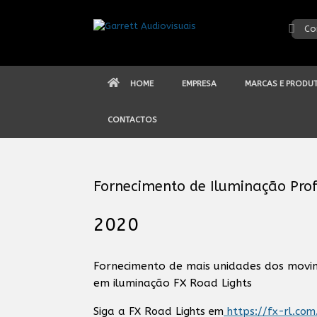
Skip
to
Co
content
HOME
EMPRESA
MARCAS E PRODU
CONTACTOS
Fornecimento de Iluminação Profi
2020
Fornecimento de mais unidades dos movi
em iluminação FX Road Lights
Siga a FX Road Lights em
https://fx-rl.com