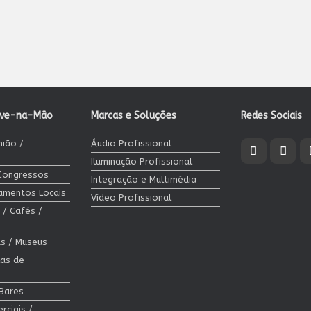
ave-na-Mão
Marcas e Soluções
Redes Sociais
nião /
Áudio Profissional
Iluminação Profissional
 Congressos
Integração e Multimédia
jamentos Locais
Vídeo Profissional
 / Cafés /
cas / Museus
las de
 Bares
rciais /