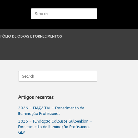
Search
for:
FÓLIO DE OBRAS E FORNECIMENTOS
Search
for:
Artigos recentes
2026 – EMAV TVI – Fornecimento de
Iluminação Profissional
2026 – Fundação Calouste Gulbenkian –
Fornecimento de Iluminação Profissional
GLP