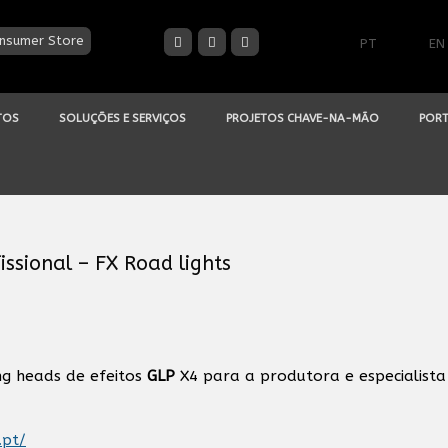
nsumer Store
PT
EN
TOS
SOLUÇÕES E SERVIÇOS
PROJETOS CHAVE-NA-MÃO
PORT
ssional – FX Road lights
ng heads de efeitos
GLP
X4 para a produtora e especialista
.pt/