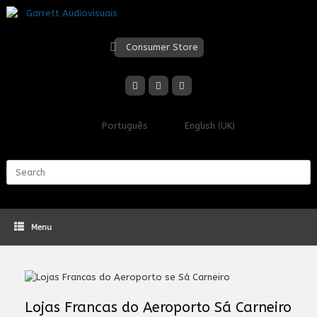
Skip
to
content
Consumer Store
Português
English (UK)
Search
for:
Menu
Lojas Francas do Aeroporto Sá Carneiro