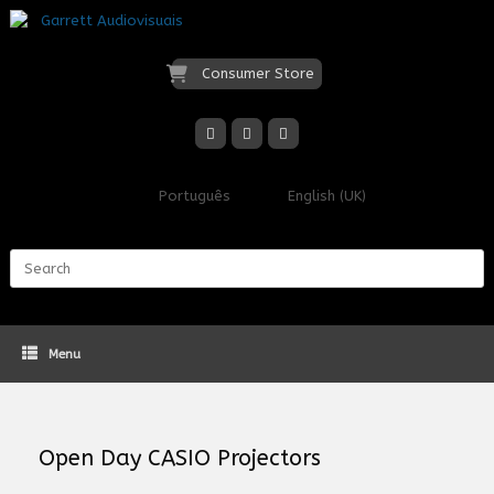
Skip
to
content
Consumer Store
Português
English (UK)
Search
for:
Menu
Open Day CASIO Projectors