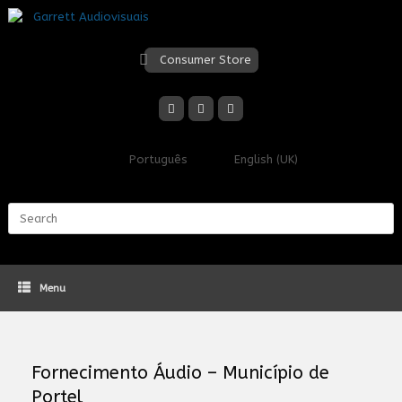
Skip
to
content
Consumer Store
Português
English (UK)
Search
for:
Menu
Fornecimento Áudio – Município de
Portel