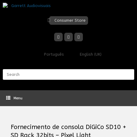
Skip
to
content
Consumer Store
Português
English (UK)
Search
for:
Menu
Fornecimento de consola DiGiCo SD10 +
SD Rack 32bits – Pixel Light