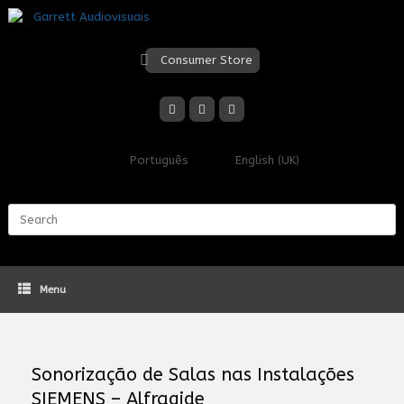
Skip
to
content
Consumer Store
Português
English (UK)
Search
for:
Menu
Sonorização de Salas nas Instalações
SIEMENS – Alfragide