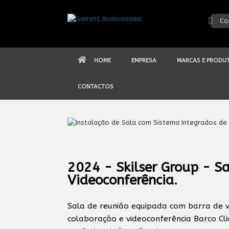
Skip
to
Co
content
HOME
EMPRESA
MARCAS E PRODU
CONTACTOS
2024 - Skilser Group -
Sa
Videoconferência.
Sala de reunião equipada com barra de v
colaboração e videoconferência Barco C