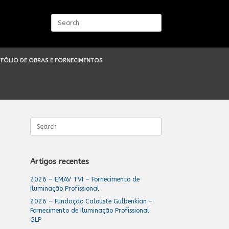
Search
for:
FÓLIO DE OBRAS E FORNECIMENTOS
Search
for:
Artigos recentes
2026 – EMAV TVI – Fornecimento de
Iluminação Profissional
2026 – Fundação Calouste Gulbenkian –
Fornecimento de Iluminação Profissional
GLP