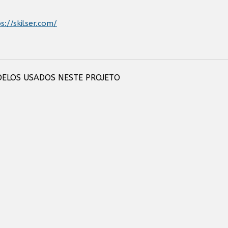
s://skilser.com/
ELOS USADOS NESTE PROJETO
AVER - Barra de Videoconferência
ClickShare CX-20 2gen - Sistema
r para Videoconferência sem fios