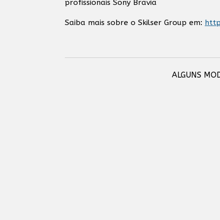
profissionais Sony Bravia
Saiba mais sobre o Skilser Group em:
http
ALGUNS MOD
Sony Bravia - Monitor Profissional de 75"
Barco 
adaptado