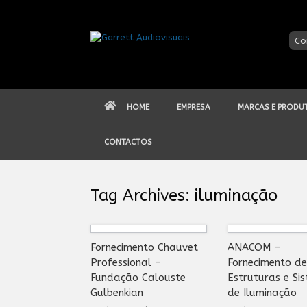
Skip
to
content
Co
HOME
EMPRESA
MARCAS E PRODU
CONTACTOS
Tag Archives:
iluminação
Fornecimento Chauvet
ANACOM –
Professional –
Fornecimento de
Fundação Calouste
Estruturas e Si
Gulbenkian
de Iluminação