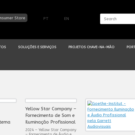
Search
nsumer Store
PT
EN
for:
TOS
SOLUÇÕES E SERVIÇOS
PROJETOS CHAVE-NA-MÃO
PORT
Yellow Star Company –
Fornecimento de Som e
stema
Iluminação Profissional
2024 – Yellow Star Company
– Fornecimento de Áudio e