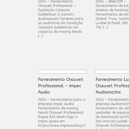
2024 – Fornecimento
2024 – ANACOM –
Chauvet Professional –
Fornecimento de Est
Fundação Calouste
sistema de Ilumina
Gulbenkian A Garrett
Fornecimento de est
Audiovisuais forneceu para
Global Truss, lumin
os auditórios da Fundação
Luxibel B Panel 180
Calouste Gulbenkian um
TW, […]
conjunto de moving heads
[…]
Fornecimento Chauvet
Fornecimento Lu
Professional – Impec
Chauvet Profess
Audio
Audiomatrix
2024 – Fornecimento para a
2024 – Forneciment
empresa Impec Audio
empresa Audiomatr
Fornecimento de moving
Fornecimento de vár
heads Chauvet Professional
unidades de equip
Rogue R2X Wash Siga a
de iluminação profi
Impec Audio em:
das marcas Luxibel 
https://www.impecaudio.pt/
Chauvet Professiona