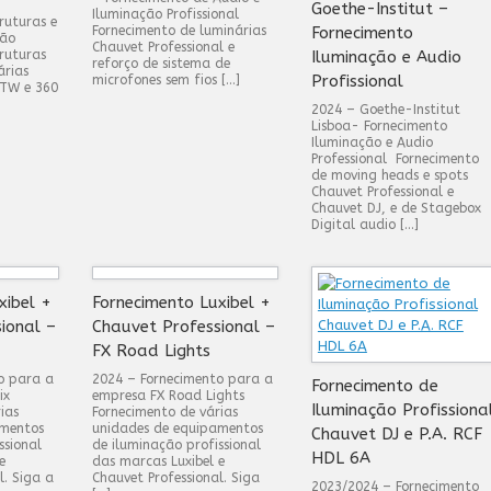
Goethe-Institut –
Iluminação Profissional
ruturas e
Fornecimento de luminárias
Fornecimento
ção
Chauvet Professional e
ruturas
Iluminação e Audio
reforço de sistema de
árias
Profissional
microfones sem fios […]
 TW e 360
2024 – Goethe-Institut
Lisboa- Fornecimento
Iluminação e Audio
Professional Fornecimento
de moving heads e spots
Chauvet Professional e
Chauvet DJ, e de Stagebox
Digital audio […]
xibel +
Fornecimento Luxibel +
ional –
Chauvet Professional –
FX Road Lights
o para a
2024 – Fornecimento para a
Fornecimento de
ix
empresa FX Road Lights
Iluminação Profissiona
ias
Fornecimento de várias
amentos
unidades de equipamentos
Chauvet DJ e P.A. RCF
ssional
de iluminação profissional
HDL 6A
e
das marcas Luxibel e
l. Siga a
Chauvet Professional. Siga
2023/2024 – Fornecimento