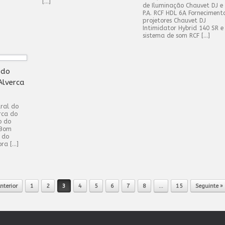
[…]
de Iluminação Chauvet DJ e
P.A. RCF HDL 6A Forneciment
projetores Chauvet DJ
Intimidator Hybrid 140 SR e
sistema de som RCF […]
 do
Alverca
ural do
rca do
o do
 Bom
 do
ora […]
nterior
1
2
3
4
5
6
7
8
…
15
Seguinte »