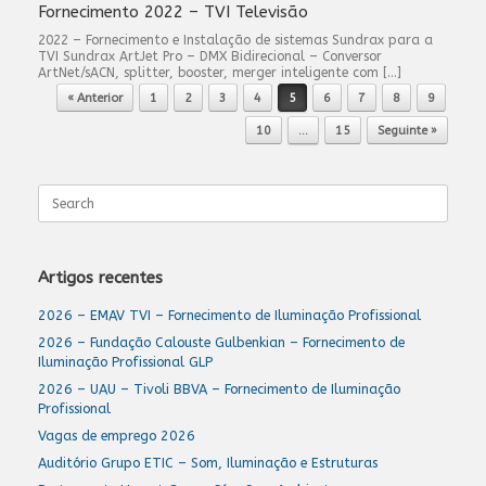
Fornecimento 2022 – TVI Televisão
2022 – Fornecimento e Instalação de sistemas Sundrax para a
TVI Sundrax ArtJet Pro – DMX Bidirecional – Conversor
ArtNet/sACN, splitter, booster, merger inteligente com […]
Post navigation
« Anterior
1
2
3
4
5
6
7
8
9
10
…
15
Seguinte »
Search
for:
Artigos recentes
2026 – EMAV TVI – Fornecimento de Iluminação Profissional
2026 – Fundação Calouste Gulbenkian – Fornecimento de
Iluminação Profissional GLP
2026 – UAU – Tivoli BBVA – Fornecimento de Iluminação
Profissional
Vagas de emprego 2026
Auditório Grupo ETIC – Som, Iluminação e Estruturas