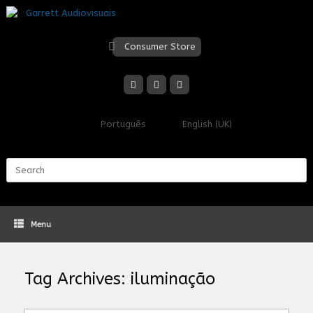
Skip
to
content
Consumer Store
Português
English (UK)
Search
for:
Menu
Tag Archives:
iluminação