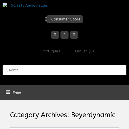
Skip
to
content
Consumer Store
Português
English (UK)
Search
for:
Menu
Category Archives:
Beyerdynamic