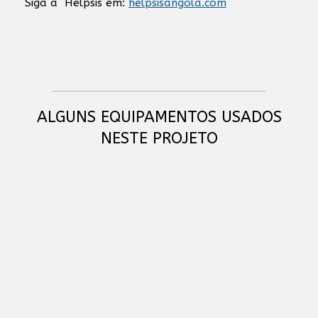
Siga a Helpsis em:
helpsisangola.com
ALGUNS EQUIPAMENTOS USADOS
NESTE PROJETO
RCF HDL 6-A ACTIVE LINE ARRAY MODULE
RCF SUB 8008-AS PROFESSIONAL POWERED DUAL 18"
SUBWOOFER