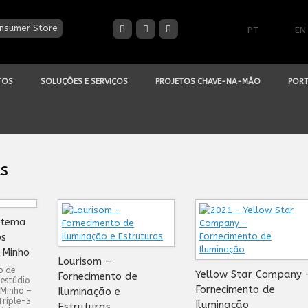
nsumer Store
PT
EN
TOS
SOLUÇÕES E SERVIÇOS
PROJETOS CHAVE-NA-MÃO
PORT
as
stema
os
 Minho
Lourisom –
o de
Yellow Star Company 
Fornecimento de
 estúdio
Fornecimento de
Iluminação e
 Minho –
Triple-S
Iluminação
Estruturas