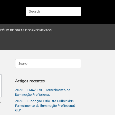
Search
for:
FÓLIO DE OBRAS E FORNECIMENTOS
Search
for:
Artigos recentes
2026 – EMAV TVI – Fornecimento de
Iluminação Profissional
2026 – Fundação Calouste Gulbenkian –
–
Fornecimento de Iluminação Profissional
GLP