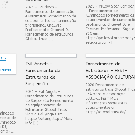
Minho
 […]
2021 – Yellow Star Compan
2021 – Lourisom –
– Fornecimento de
Fornecimento de Iluminação
Iluminação Fornecimento de
e Estruturas Fornecimento de
equipamentos de iluminaçã
equipamentos de iluminação
profissional Chauvet DJ e
profissional Chauvet
Chauvet Professional Siga a
Professional e Chauvet DJ.
YSC em:
Fornecimento de estruturas
https://yellowstarcompany.
Global Truss […]
eetickets.com/ […]
Evil Angels –
Fornecimento de
Fornecimento de
Estruturas – FEST-
Estruturas de
ASSOCIAÇÃO CULTURA
Suspensão
2020 Fornecimento de
estruturas truss Global Trus
2021 – Evil Angels –
F34 para a associação
Fornecimento de Estruturas
cultural FEST Mais
de Suspensão Fornecimento
informações sobre estes
de equipamentos de
equipamentos em:
Estruturas Global Truss
https://globaltruss.de/
uminação
Siga a Evil Angels em:
imento de
https://evilangels.pt/ Mais
luminação
info […]
t DJ,
hroma-Q.