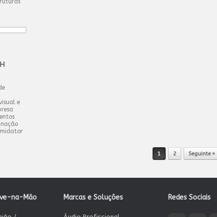
ruturas
TH
de
isual e
presa
entos
minação
imidator
1
2
Seguinte »
ave-na-Mão
Marcas e Soluções
Redes Sociais
nião /
Áudio Profissional