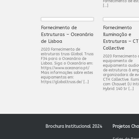
Fornecimento de est
[…]
Fornecimento de
Fornecimento
Estruturas – Oceanário
Iluminação e
de Lisboa
Estruturas – C
Collective
2020 Fornecimento de
estruturas truss Global Truss
2020 Fornecimento 
F34 para o Oceanário de
equipamento de
Lisboa. Siga o Oceanário em:
equipamento audiov
https://www.oceanario.pt/
de estruturas à em
Mais informações sobre estes
organizadora de ev
equipamentos em:
CTH Collective. Ilu
https://globaltruss.de/ […]
com Chauvet DJ Int
Hybrid 140 Sr […]
Post navigation
Brochura Institucional 2024
Projetos Ch
Salas de Reu