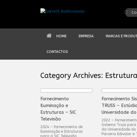
Skip
to
Co
content
HOME
EMPRESA
MARCAS E PRODU
CONTACTOS
Category Archives:
Estrutur
Fornecimento
Fornecimento Si
Iluminação e
TRUSS – Estúdi
Estruturas – SIC
Universidade do
Televisão
2022 – Forneciment
Sistema Truss para
2024 – Fornecimento de
da Universidade do
Iluminação e Estruturas
Parceria Edivalor e 
para a SIC Televisão