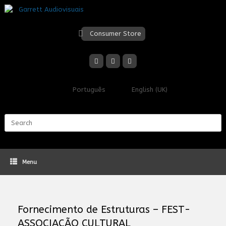
Skip
to
content
Consumer Store
Português
English (UK)
Search
for:
Menu
Fornecimento de Estruturas – FEST-
ASSOCIAÇÃO CULTURAL