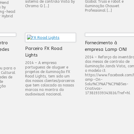
sistema de controlo Vista by
Global Truss e robot e
 Hend
Chroma Q […]
iluminação Chauvet
a by
Professional […]
ing-head
r Hybrid
ntro
Fornecimento à
Parceiro FX Road
redes
empresa Lamp ON!
Lights
2014 – Reforço do inventár
das mesas de controlo de
2014 – A empresa
iluminação Jands Vista, co
portuguesa de aluguer e
eu para o
o modelo i3.
projetos de iluminação FX
 Cultural
https://www.facebook.com/
Road Lights, tem sido um
edes de
amp-On-
dos nossos clientes/parceiros
de
Solu%C3%A7%C3%B5es-
que tem colocado as nossas
ação
Criativas-
marcas na montra do
173819339343816/?ref=hl
audiovisual nacional.