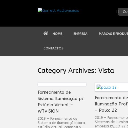
Skip
to
Co
content
HOME
EMPRESA
MARCAS E PRODU
CONTACTOS
Category Archives:
Vista
Fornecimento de
Fornecimento d
Sistema Iluminação p/
Iluminação Prof
Estúdio Virtual –
– Palco 22
WTVISION
2019 – Forneciment
2019 – Fornecimento de
Sistemas de ilumin
Sistema de iluminação para
empresa PALCO 22 
estúdio virtual, composto