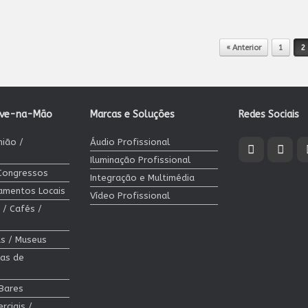
« Anterior
1
2
ave-na-Mão
Marcas e Soluções
Redes Sociais
nião /
Áudio Profissional
Iluminação Profissional
 Congressos
Integração e Multimédia
jamentos Locais
Vídeo Profissional
 / Cafés /
cas / Museus
las de
 Bares
rciais /