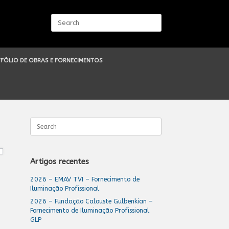
Search
for:
FÓLIO DE OBRAS E FORNECIMENTOS
Search
for:
Artigos recentes
2026 – EMAV TVI – Fornecimento de
Iluminação Profissional
2026 – Fundação Calouste Gulbenkian –
Fornecimento de Iluminação Profissional
GLP