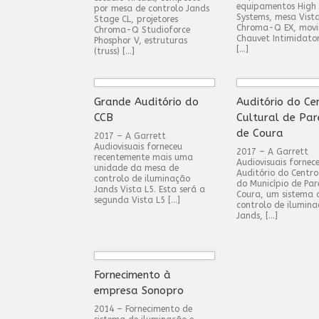
equipamentos High
por mesa de controlo Jands
Systems, mesa Vist
Stage CL, projetores
Chroma-Q EX, mov
Chroma-Q Studioforce
Chauvet Intimidato
Phosphor V, estruturas
[…]
(truss) […]
Grande Auditório do
Auditório do Ce
CCB
Cultural de Pa
de Coura
2017 – A Garrett
Audiovisuais forneceu
2017 – A Garrett
recentemente mais uma
Audiovisuais fornec
unidade da mesa de
Auditório do Centro
controlo de iluminação
do Município de Par
Jands Vista L5. Esta será a
Coura, um sistema 
segunda Vista L5 […]
controlo de ilumin
Jands, […]
Fornecimento à
empresa Sonopro
2014 – Fornecimento de