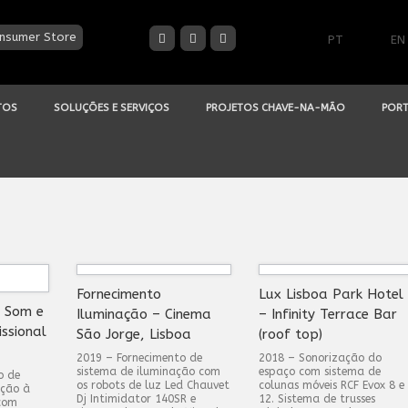
nsumer Store
PT
EN
TOS
SOLUÇÕES E SERVIÇOS
PROJETOS CHAVE-NA-MÃO
PORT
Fornecimento
Lux Lisboa Park Hotel
e Som e
Iluminação – Cinema
– Infinity Terrace Bar
issional
São Jorge, Lisboa
(roof top)
2019 – Fornecimento de
2018 – Sonorização do
sistema de iluminação com
espaço com sistema de
o de
os robots de luz Led Chauvet
colunas móveis RCF Evox 8 e
ação à
Dj Intimidator 140SR e
12. Sistema de trusses
com