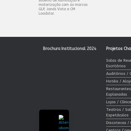
sistema de iluminação e
motorização com as marcas
GLP, Jands Vista e CM
Loadstar.
Post navigation
Brochura Institucional 2024
Projetos Ch
Salas de Reu
Escritórios
Auditórios /
Hotéis / Alo
Restaurantes
Esplanadas
Lojas / Clíni
Teatros / Sa
Espetáculos
Discotecas /
Centros Come