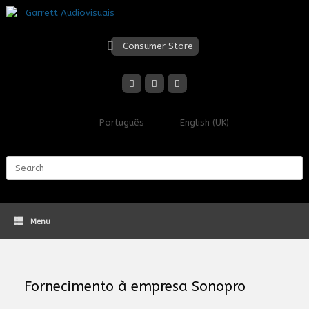
Skip
to
content
Consumer Store
Português
English (UK)
Search
for:
Menu
Fornecimento à empresa Sonopro