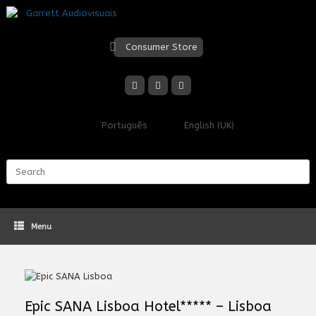
Skip
to
content
Consumer Store
Português
English (UK)
Search
for:
Menu
Epic SANA Lisboa Hotel***** – Lisboa