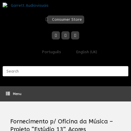
Skip
to
content
Consumer Store
Português
English (UK)
Search
for:
Menu
Fornecimento p/ Oficina da Música –
Projeto “Estúdio 13”, Açores