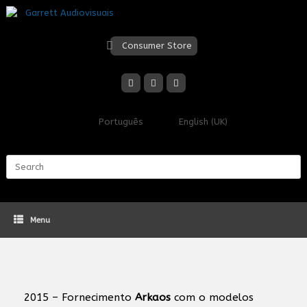
Skip
to
content
Consumer Store
Português
English (UK)
Search
for:
Menu
2015 – Fornecimento
Arkaos
com o modelos