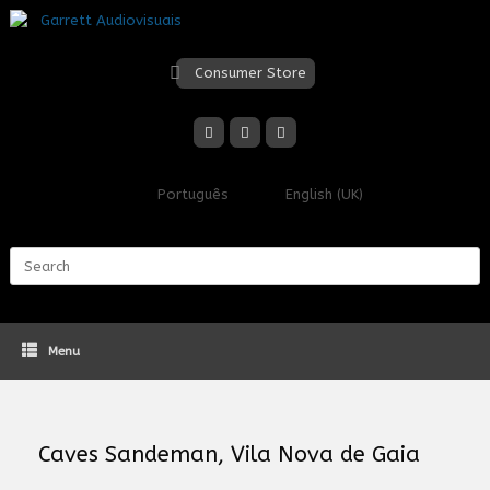
Skip
to
content
Consumer Store
Português
English (UK)
Search
for:
Menu
Caves Sandeman, Vila Nova de Gaia