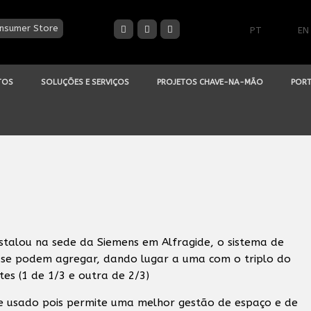
nsumer Store
PT
EN
TOS
SOLUÇÕES E SERVIÇOS
PROJETOS CHAVE-NA-MÃO
PORT
instalou na sede da Siemens em Alfragide, o sistema de
e se podem agregar, dando lugar a uma com o triplo do
s (1 de 1/3 e outra de 2/3)
e usado pois permite uma melhor gestão de espaço e de