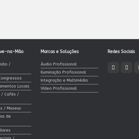
ave-na-Mão
Marcas e Soluções
Redes Sociais
nião /
Áudio Profissional
Iluminação Profissional
 Congressos
Integração e Multimédia
jamentos Locais
Vídeo Profissional
 / Cafés /
cas / Museus
las de
 Bares
rciais /