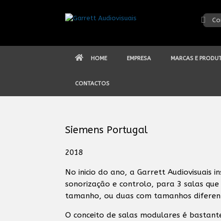
Skip
to
Co
content
HOME
EMPRESA
MARCAS E PRODU
CONTACTOS
Siemens Portugal
2018
No inicio do ano, a Garrett Audiovisuais 
sonorização e controlo, para 3 salas qu
tamanho, ou duas com tamanhos diferente
O conceito de salas modulares é bastant