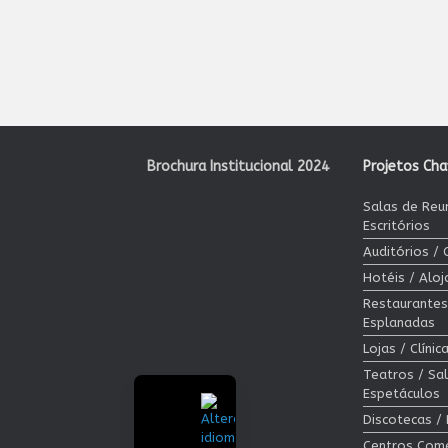
Brochura Institucional 2024
Projetos Ch
Salas de Reu
Escritórios
Auditórios /
Hotéis / Alo
Restaurantes
Esplanadas
Lojas / Clíni
Teatros / Sa
Espetáculos
Discotecas /
Centros Come