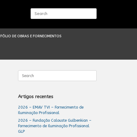
Search
for:
FÓLIO DE OBRAS E FORNECIMENTOS
Search
for:
Artigos recentes
2026 – EMAV TVI – Fornecimento de
Iluminação Profissional
2026 – Fundação Calouste Gulbenkian –
Fornecimento de Iluminação Profissional
GLP