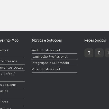
ave-na-Mão
Marcas e Soluções
Redes Sociais
nião /
Áudio Profissional
Iluminação Profissional
 Congressos
Integração e Multimédia
jamentos Locais
Vídeo Profissional
 / Cafés /
cas / Museus
las de
 Bares
rciais /