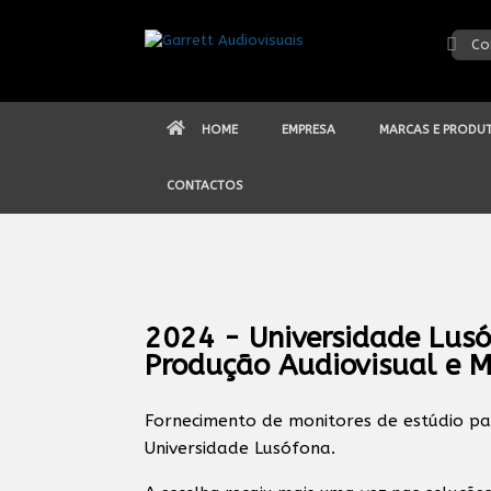
Skip
to
Co
content
HOME
EMPRESA
MARCAS E PRODU
CONTACTOS
2024 - Universidade Lusó
Produção Audiovisual e M
Fornecimento de monitores de estúdio pa
Universidade Lusófona.