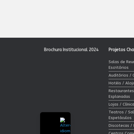
Brochura Institucional 2024
Projetos Ch
Salas de Reu
Escritórios
Auditórios /
Hotéis / Alo
Restaurantes
Esplanadas
Lojas / Clíni
Teatros / Sa
Espetáculos
Discotecas /
Centros Come