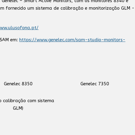
 Genelec – Smart Active Monitors, com os monitores 8340 e
m fornecido um sistema de calibração e monitorização GLM -
www.ulusofona.pt/
c SAM em:
https://www.genelec.com/sam-studio-monitors-
Genelec 8350
Genelec 7350
o calibração com sistema
GLM)