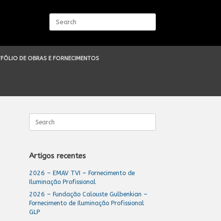
Search
for:
FÓLIO DE OBRAS E FORNECIMENTOS
Search
for:
Artigos recentes
2026 – EMAV TVI – Fornecimento de
Iluminação Profissional
2026 – Fundação Calouste Gulbenkian –
Fornecimento de Iluminação Profissional
GLP