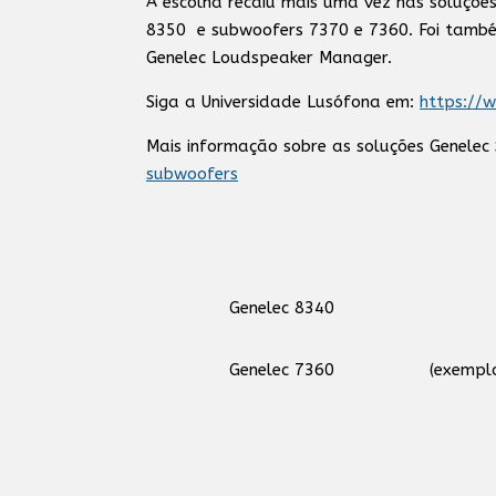
A escolha recaiu mais uma vez nas soluções
8350 e subwoofers 7370 e 7360. Foi també
Genelec Loudspeaker Manager.
Siga a Universidade Lusófona em:
https://
Mais informação sobre as soluções Genele
subwoofers
Genelec 8340
Genelec 7360
(exempl