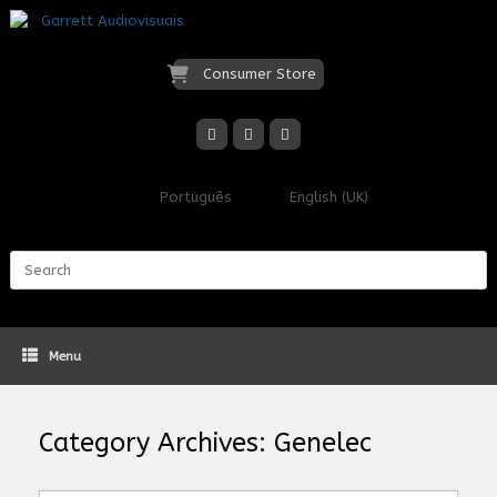
Skip
to
content
Consumer Store
Português
English (UK)
Search
for:
Menu
Category Archives:
Genelec