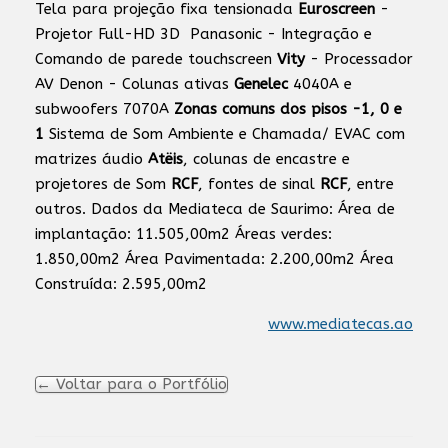
Tela para projeção fixa tensionada
Euroscreen
-
Projetor Full-HD 3D Panasonic - Integração e
Comando de parede touchscreen
Vity
- Processador
AV Denon - Colunas ativas
Genelec
4040A e
subwoofers 7070A
Zonas comuns dos pisos -1, 0 e
1
Sistema de Som Ambiente e Chamada/ EVAC com
matrizes áudio
Atëis
, colunas de encastre e
projetores de Som
RCF
, fontes de sinal
RCF
, entre
outros. Dados da Mediateca de Saurimo: Área de
implantação: 11.505,00m2 Áreas verdes:
1.850,00m2 Área Pavimentada: 2.200,00m2 Área
Construída: 2.595,00m2
www.mediatecas.ao
← Voltar para o Portfólio