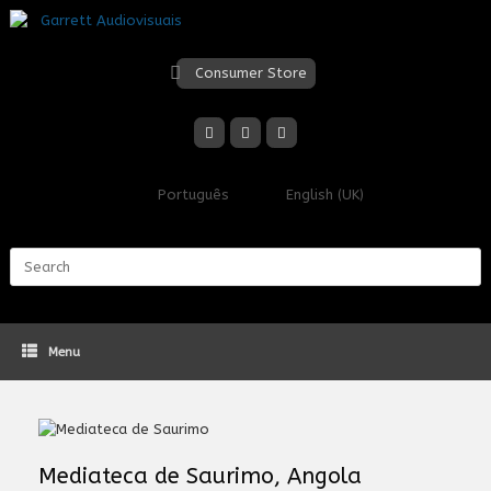
Skip
to
content
Consumer Store
Português
English (UK)
Search
for:
Menu
Mediateca de Saurimo, Angola